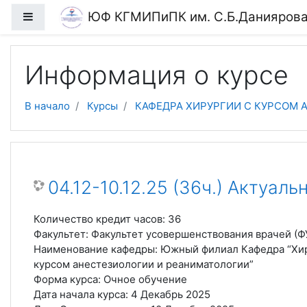
Перейти к основному содержанию
ЮФ КГМИПиПК им. С.Б.Данияров
Боковая панель
Информация о курсе
В начало
Курсы
КАФЕДРА ХИРУРГИИ С КУРСОМ
04.12-10.12.25 (36ч.) Актуа
Количество кредит часов
:
36
Факультет
:
Факультет усовершенствования врачей (Ф
Наименование кафедры
:
Южный филиал Кафедра “Хир
курсом анестезиологии и реаниматологии”
Форма курса
:
Очное обучение
Дата начала курса
:
4 Декабрь 2025