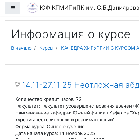
Перейти к основному содержанию
ЮФ КГМИПиПК им. С.Б.Данияров
Боковая панель
Информация о курсе
В начало
Курсы
КАФЕДРА ХИРУРГИИ С КУРСОМ
14.11-27.11.25 Неотложная а
Количество кредит часов
:
72
Факультет
:
Факультет усовершенствования врачей (Ф
Наименование кафедры
:
Южный филиал Кафедра “Хир
курсом анестезиологии и реаниматологии”
Форма курса
:
Очное обучение
Дата начала курса
:
14 Ноябрь 2025