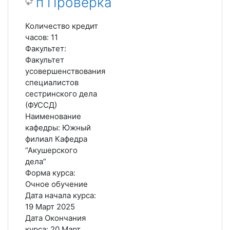
п Проверка
Количество кредит
часов
:
11
Факультет
:
Факультет
усовершенствования
специалистов
сестринского дела
(ФУССД)
Наименование
кафедры
:
Южный
филиал Кафедра
“Акушерского
дела”
Форма курса
:
Очное обучение
Дата начала курса
:
19 Март 2025
Дата Окончания
курса
:
20 Март